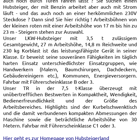
auch noch durch Türen fahren lässt ? Sie suchen einen
Hubsteiger, der mit Benzin arbeitet aber auch mit Strom
läuft - und das auch noch an einer herkömmlichen 230V
Steckdose ? Dann sind Sie hier richtig ! Arbeitsbühnen von
der kleinen roten mit einer Arbeitshöhe von 17 m bis hin zu
23 m - Steigern stehen zur Auswahl.
Unser LKW-Hubsteiger mit 3,5 t zulässigem
Gesamtgewicht, 27 m Arbeitshöhe, 14,8 m Reichweite und
230 kg Korblast ist das leistungsfähigste Gerät in seiner
Klasse. Er beweist seine souveränen Fähigkeiten im täglich
harten Einsatz unterschiedlichster Einsatzgruppen, wie
Handwerkern (Malern, Baumchirurgen, Dachdeckern,
Gebäudereinigern etc.), Kommunen, Energieversorgern.
Fahrbar mit Führerscheinklasse B oder 3.
Unser TR in der 7,5 t-Klasse überzeugt mit
unübertrefflichen Bestwerten in Kompaktheit, Wendigkeit,
Bedienerfreundlichkeit und der Größe des
Arbeitsbereiches. Highlights sind der Kurbelschwenktisch
und die damit verbundenen kompakten Abmessungen der
Maschine sowie die beträchtliche Arbeitshöhe von 30
Metern. Fahrbar mit Führerscheinklasse C1 oder 3.
Hier geht es zur Homepage von Hubsteigerland